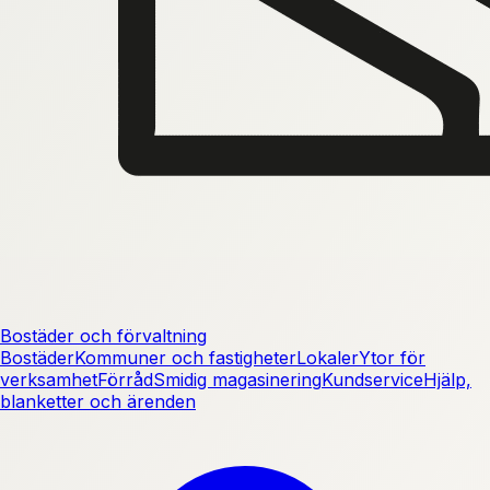
Bostäder och förvaltning
Bostäder
Kommuner och fastigheter
Lokaler
Ytor för
verksamhet
Förråd
Smidig magasinering
Kundservice
Hjälp,
blanketter och ärenden