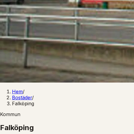
Hem
/
Bostäder
/
Falköping
Kommun
Falköping