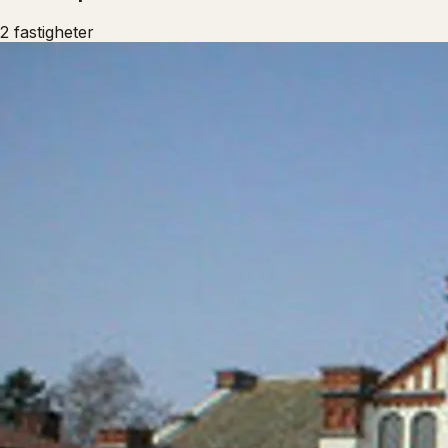
2
fastigheter