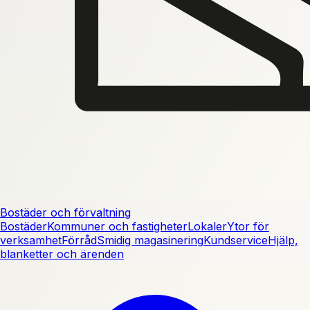
Bostäder och förvaltning
Bostäder
Kommuner och fastigheter
Lokaler
Ytor för
verksamhet
Förråd
Smidig magasinering
Kundservice
Hjälp,
blanketter och ärenden