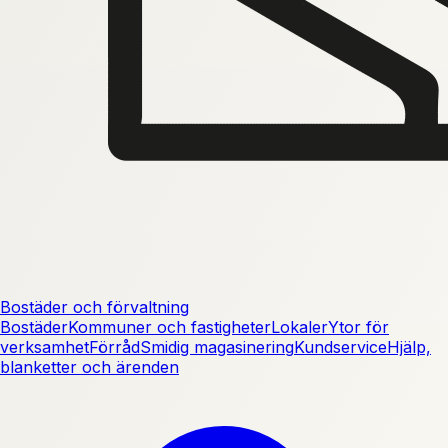
Bostäder och förvaltning
Bostäder
Kommuner och fastigheter
Lokaler
Ytor för
verksamhet
Förråd
Smidig magasinering
Kundservice
Hjälp,
blanketter och ärenden