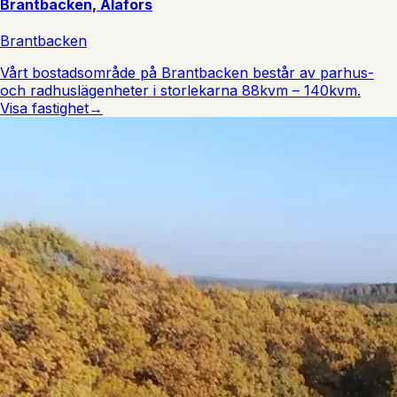
Brantbacken, Alafors
Brantbacken
Vårt bostadsområde på Brantbacken består av parhus-
och radhuslägenheter i storlekarna 88kvm – 140kvm.
Visa fastighet
→