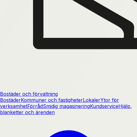
Bostäder och förvaltning
Bostäder
Kommuner och fastigheter
Lokaler
Ytor för
verksamhet
Förråd
Smidig magasinering
Kundservice
Hjälp,
blanketter och ärenden