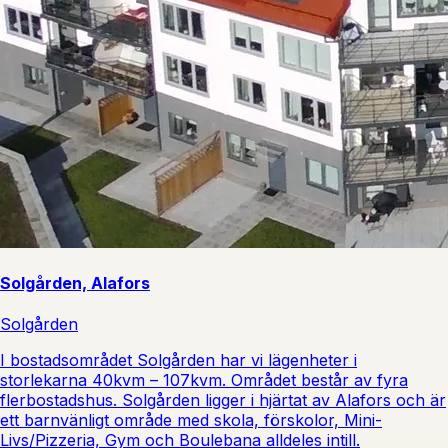
Solgården, Alafors
Solgården
I bostadsområdet Solgården har vi lägenheter i
storlekarna 40kvm – 107kvm. Området består av fyra
flerbostadshus. Solgården ligger i hjärtat av Alafors och är
ett barnvänligt område med skola, förskolor, Mini-
Livs/Pizzeria, Gym och Boulebana alldeles intill.