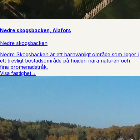
Nedre skogsbacken, Alafors
Nedre skogsbacken
Nedre Skogsbacken är ett barnvänligt område som ligger i
ett trevligt bostadsområde på höjden nära naturen och
fina promenadstråk.
Visa fastighet
→