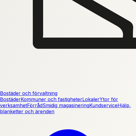
Bostäder och förvaltning
Bostäder
Kommuner och fastigheter
Lokaler
Ytor för
verksamhet
Förråd
Smidig magasinering
Kundservice
Hjälp,
blanketter och ärenden